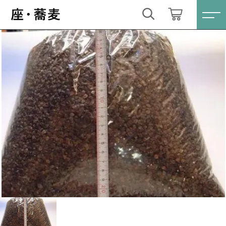
カートに商品を追加しました
キーワード検索
ログイン / 会員登録
そば殻１ｋｇ／滅菌済み
すべて
お気に入り
数量
こだわり検索
そば茶
550円
（税込）
親カテゴリ
そば粉
すべての商品
そば茶
そば殻
ショッピングを続ける
子カテゴリ
そば粉
そば道具
そば殻
カートを確認する
価格帯
キクイモチップス
そば道具
～