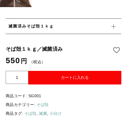
キクイモチップス
その他
在庫あり
セール
おすすめ商品
滅菌済みそば殻１ｋｇ
並び順
そば殻１ｋｇ／滅菌済み
当店について
550
円
（税込）
お知らせ
ブログ
そ
カートに入れる
ば
ご利用ガイド
殻
１
商品コード:
SG001
お問い合わせ
ｋ
商品カテゴリー:
そば殻
ｇ
ログイン
／
商品タグ:
そば殻
,
滅菌
,
小分け
滅
菌